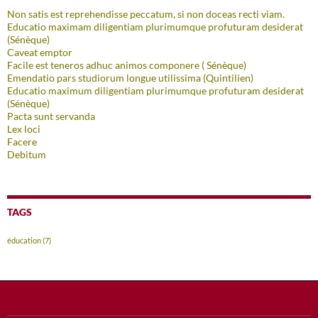
Non satis est reprehendisse peccatum, si non doceas recti viam.
Educatio maximam diligentiam plurimumque profuturam desiderat
(Sénèque)
Caveat emptor
Facile est teneros adhuc animos componere ( Sénèque)
Emendatio pars studiorum longue utilissima (Quintilien)
Educatio maximum diligentiam plurimumque profuturam desiderat
(Sénèque)
Pacta sunt servanda
Lex loci
Facere
Debitum
TAGS
éducation
(7)