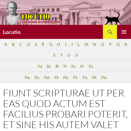
Aller
au
contenu
Recherche
Locutio
MENU
A
B
C
D
E
F
G
H
I
J
L
M
N
O
P
Q
R
PRINCI
S
T
U
V
Fa
Fe
Fi
Fl
Fo
Fr
Fu
Fia
Fic
Fid
Fil
Fin
Fir
Fis
Fit
Fiu
FIUNT SCRIPTURAE UT PER
EAS QUOD ACTUM EST
FACILIUS PROBARI POTERIT,
ET SINE HIS AUTEM VALET