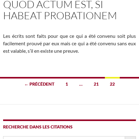
QUOD ACTUM EST, SI
HABEAT PROBATIONEM
Les écrits sont faits pour que ce qui a été convenu soit plus
facilement prouvé par eux mais ce qui a été convenu sans eux
est valable, s’il en existe une preuve.
Navigation
← PRÉCÉDENT
1
…
21
22
des
articles
RECHERCHE DANS LES CITATIONS
SEARCH BUTTO
Search