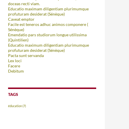
doceas recti viam.
Educatio maximam diligentiam plurimumque
profuturam desiderat (Sénèque)
Caveat emptor
Facile est teneros adhuc animos componere (
Sénèque)
Emendatio pars studiorum longue utilissima
(Quintilien)
Educatio maximum diligentiam plurimumque
profuturam desiderat (Sénèque)
Pacta sunt servanda
Lex loci
Facere
Debitum
TAGS
éducation
(7)