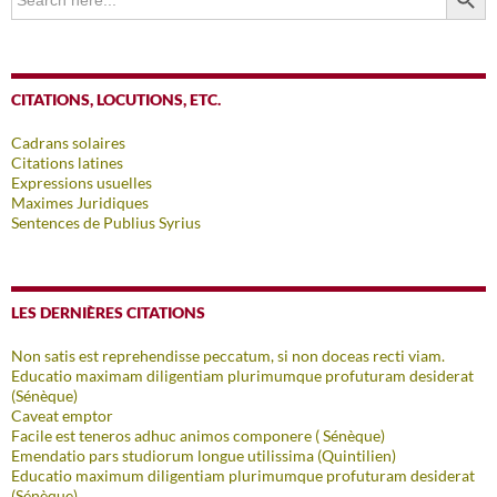
for:
CITATIONS, LOCUTIONS, ETC.
Cadrans solaires
Citations latines
Expressions usuelles
Maximes Juridiques
Sentences de Publius Syrius
LES DERNIÈRES CITATIONS
Non satis est reprehendisse peccatum, si non doceas recti viam.
Educatio maximam diligentiam plurimumque profuturam desiderat
(Sénèque)
Caveat emptor
Facile est teneros adhuc animos componere ( Sénèque)
Emendatio pars studiorum longue utilissima (Quintilien)
Educatio maximum diligentiam plurimumque profuturam desiderat
(Sénèque)