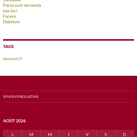
Pacta sunt servanda
Lex loci
Facere
Debitum
TAGS
éducation
(7)
SYNONYMES LATINS
AOÛT 2026
L
M
M
J
V
S
D