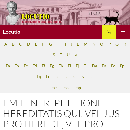
Aller
au
contenu
Recherche
Locutio
MENU
A
B
C
D
E
F
G
H
I
J
L
M
N
O
P
Q
R
PRINCI
S
T
U
V
Ea
Eb
Ec
Ed
Ef
Eg
Eh
Ei
Ej
El
Em
En
Eo
Ep
Eq
Er
Es
Et
Eu
Ev
Ex
Eme
Emo
Emp
EM TENERI PETITIONE
HEREDITATIS QUI, VEL JUS
PRO HEREDE, VEL PRO