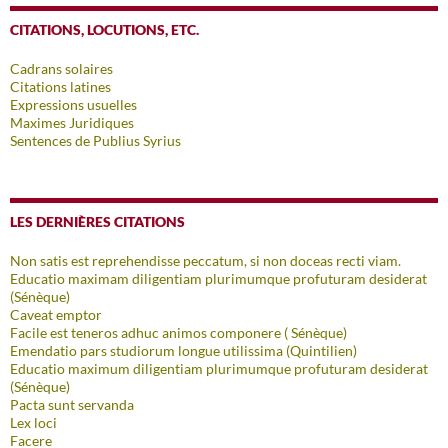
CITATIONS, LOCUTIONS, ETC.
Cadrans solaires
Citations latines
Expressions usuelles
Maximes Juridiques
Sentences de Publius Syrius
LES DERNIÈRES CITATIONS
Non satis est reprehendisse peccatum, si non doceas recti viam.
Educatio maximam diligentiam plurimumque profuturam desiderat
(Sénèque)
Caveat emptor
Facile est teneros adhuc animos componere ( Sénèque)
Emendatio pars studiorum longue utilissima (Quintilien)
Educatio maximum diligentiam plurimumque profuturam desiderat
(Sénèque)
Pacta sunt servanda
Lex loci
Facere