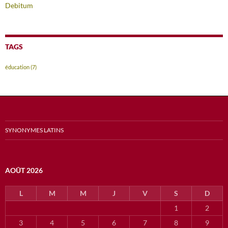
Debitum
TAGS
éducation
(7)
SYNONYMES LATINS
AOÛT 2026
L
M
M
J
V
S
D
1
2
3
4
5
6
7
8
9