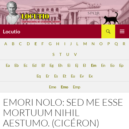
Aller
au
contenu
Recherche
Locutio
MENU
A
B
C
D
E
F
G
H
I
J
L
M
N
O
P
Q
R
PRINCI
S
T
U
V
Ea
Eb
Ec
Ed
Ef
Eg
Eh
Ei
Ej
El
Em
En
Eo
Ep
Eq
Er
Es
Et
Eu
Ev
Ex
Eme
Emo
Emp
EMORI NOLO: SED ME ESSE
MORTUUM NIHIL
AESTUMO. (CICÉRON)