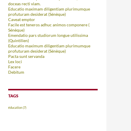
doceas recti viam.
Educatio maximam diligentiam plurimumque
profuturam desiderat (Sénèque)
Caveat emptor
Facile est teneros adhuc animos componere (
Sénèque)
Emendatio pars studiorum longue utilissima
(Quintilien)
Educatio maximum diligentiam plurimumque
profuturam desiderat (Sénèque)
Pacta sunt servanda
Lex loci
Facere
Debitum
TAGS
éducation
(7)