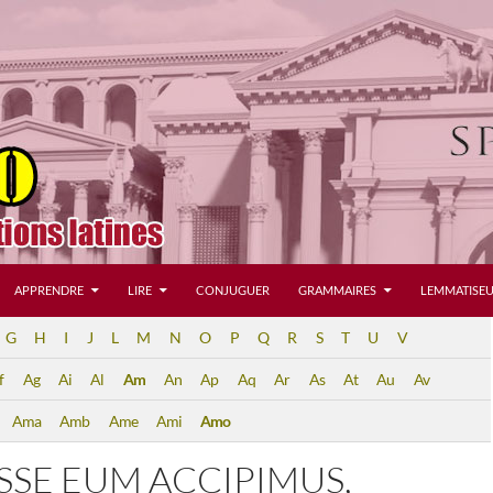
APPRENDRE
LIRE
CONJUGUER
GRAMMAIRES
LEMMATISEU
G
H
I
J
L
M
N
O
P
Q
R
S
T
U
V
f
Ag
Ai
Al
Am
An
Ap
Aq
Ar
As
At
Au
Av
Ama
Amb
Ame
Ami
Amo
SSE EUM ACCIPIMUS,