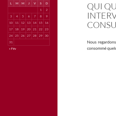
QUI QU
L
M
M
J
V
S
D
1
2
INTERV
3
4
5
6
7
8
9
CONSU
10
11
12
13
14
15
16
17
18
19
20
21
22
23
24
25
26
27
28
29
30
Nous regardons 
31
consommé quelqu
« Fév