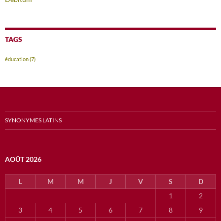
TAGS
éducation
(7)
SYNONYMES LATINS
AOÛT 2026
L
M
M
J
V
S
D
1
2
3
4
5
6
7
8
9