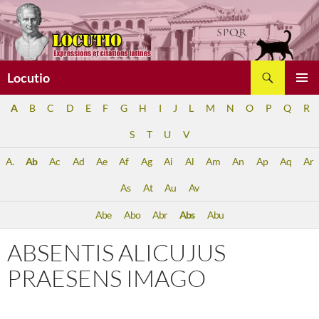
Aller
au
contenu
Recherche
Locutio
MENU
A
B
C
D
E
F
G
H
I
J
L
M
N
O
P
Q
R
PRINCI
S
T
U
V
A.
Ab
Ac
Ad
Ae
Af
Ag
Ai
Al
Am
An
Ap
Aq
Ar
As
At
Au
Av
Abe
Abo
Abr
Abs
Abu
ABSENTIS ALICUJUS
PRAESENS IMAGO