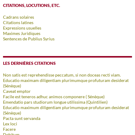
CITATIONS, LOCUTIONS, ETC.
Cadrans solaires
Citations latines
Expressions usuelles
Maximes Juridiques
Sentences de Publius Syrius
LES DERNIÈRES CITATIONS
Non satis est reprehendisse peccatum, si non doceas recti viam.
Educatio maximam diligentiam plurimumque profuturam desiderat
(Sénèque)
Caveat emptor
Facile est teneros adhuc animos componere ( Sénèque)
Emendatio pars studiorum longue utilissima (Quintilien)
Educatio maximum diligentiam plurimumque profuturam desiderat
(Sénèque)
Pacta sunt servanda
Lex loci
Facere
Debitum