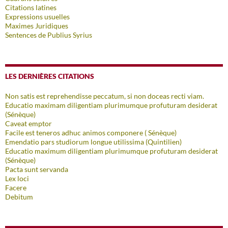
Citations latines
Expressions usuelles
Maximes Juridiques
Sentences de Publius Syrius
LES DERNIÈRES CITATIONS
Non satis est reprehendisse peccatum, si non doceas recti viam.
Educatio maximam diligentiam plurimumque profuturam desiderat
(Sénèque)
Caveat emptor
Facile est teneros adhuc animos componere ( Sénèque)
Emendatio pars studiorum longue utilissima (Quintilien)
Educatio maximum diligentiam plurimumque profuturam desiderat
(Sénèque)
Pacta sunt servanda
Lex loci
Facere
Debitum