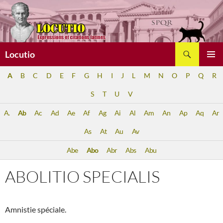
Aller
au
contenu
Recherche
Locutio
MENU
A
B
C
D
E
F
G
H
I
J
L
M
N
O
P
Q
R
PRINCI
S
T
U
V
A.
Ab
Ac
Ad
Ae
Af
Ag
Ai
Al
Am
An
Ap
Aq
Ar
As
At
Au
Av
Abe
Abo
Abr
Abs
Abu
ABOLITIO SPECIALIS
Amnistie spéciale.