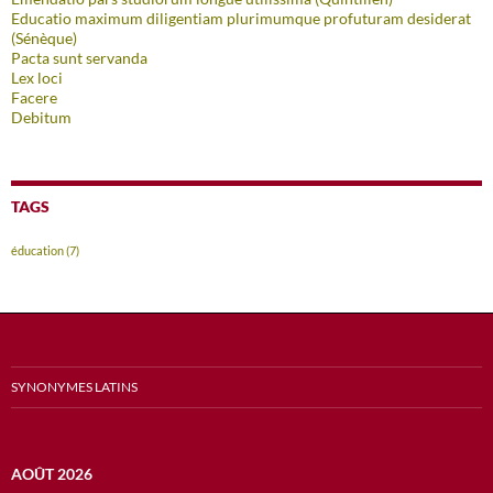
Educatio maximum diligentiam plurimumque profuturam desiderat
(Sénèque)
Pacta sunt servanda
Lex loci
Facere
Debitum
TAGS
éducation
(7)
SYNONYMES LATINS
AOÛT 2026