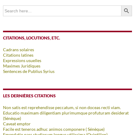
SEARCH BUTTO
Search
for:
CITATIONS, LOCUTIONS, ETC.
Cadrans solaires
Citations latines
Expressions usuelles
Maximes Juridiques
Sentences de Publius Syrius
LES DERNIÈRES CITATIONS
Non satis est reprehendisse peccatum, si non doceas recti viam.
Educatio maximam diligentiam plurimumque profuturam desiderat
(Sénèque)
Caveat emptor
Facile est teneros adhuc animos componere ( Sénèque)
Emendatio pars studiorum longue utilissima (Quintilien)