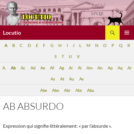
Aller
au
contenu
Recherche
Locutio
MENU
A
B
C
D
E
F
G
H
I
J
L
M
N
O
P
Q
R
PRINCI
S
T
U
V
A.
Ab
Ac
Ad
Ae
Af
Ag
Ai
Al
Am
An
Ap
Aq
Ar
As
At
Au
Av
Abe
Abo
Abr
Abs
Abu
AB ABSURDO
Expression qui signifie littéralement: « par l’absurde ».