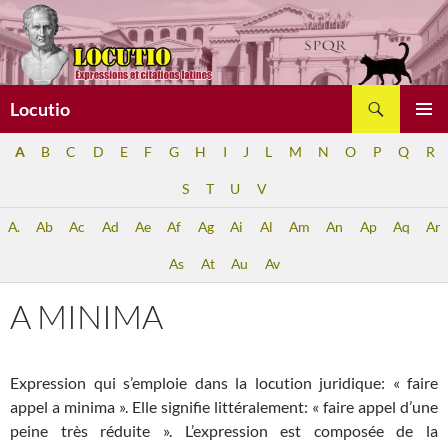
Aller
au
contenu
Recherche
Locutio
MENU
A
B
C
D
E
F
G
H
I
J
L
M
N
O
P
Q
R
PRINCI
S
T
U
V
A.
Ab
Ac
Ad
Ae
Af
Ag
Ai
Al
Am
An
Ap
Aq
Ar
As
At
Au
Av
A MINIMA
Expression qui s’emploie dans la locution juridique: « faire
appel a minima ». Elle signifie littéralement: « faire appel d’une
peine très réduite ». L’expression est composée de la