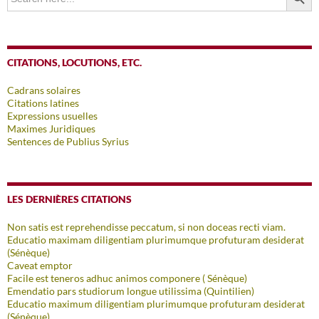
CITATIONS, LOCUTIONS, ETC.
Cadrans solaires
Citations latines
Expressions usuelles
Maximes Juridiques
Sentences de Publius Syrius
LES DERNIÈRES CITATIONS
Non satis est reprehendisse peccatum, si non doceas recti viam.
Educatio maximam diligentiam plurimumque profuturam desiderat
(Sénèque)
Caveat emptor
Facile est teneros adhuc animos componere ( Sénèque)
Emendatio pars studiorum longue utilissima (Quintilien)
Educatio maximum diligentiam plurimumque profuturam desiderat
(Sénèque)