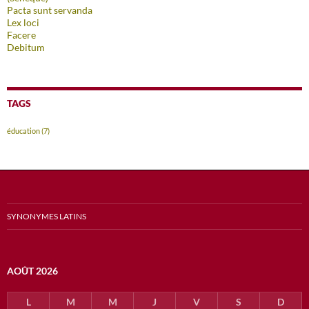
Pacta sunt servanda
Lex loci
Facere
Debitum
TAGS
éducation
(7)
SYNONYMES LATINS
AOÛT 2026
L
M
M
J
V
S
D