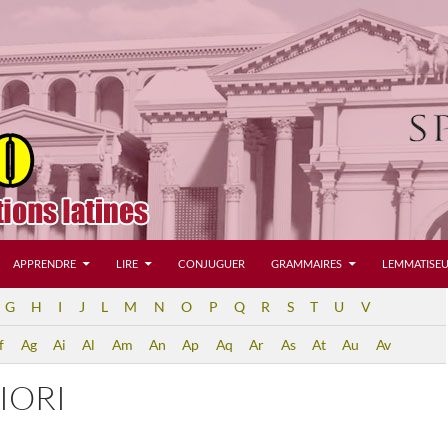
APPRENDRE
LIRE
CONJUGUER
GRAMMAIRES
LEMMATISEU
G
H
I
J
L
M
N
O
P
Q
R
S
T
U
V
f
Ag
Ai
Al
Am
An
Ap
Aq
Ar
As
At
Au
Av
IORI