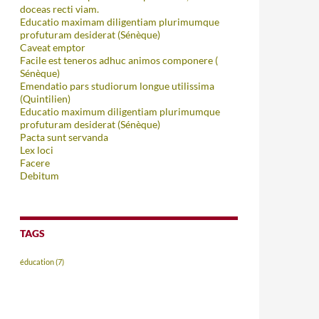
doceas recti viam.
Educatio maximam diligentiam plurimumque
profuturam desiderat (Sénèque)
Caveat emptor
Facile est teneros adhuc animos componere (
Sénèque)
Emendatio pars studiorum longue utilissima
(Quintilien)
Educatio maximum diligentiam plurimumque
profuturam desiderat (Sénèque)
Pacta sunt servanda
Lex loci
Facere
Debitum
TAGS
éducation
(7)