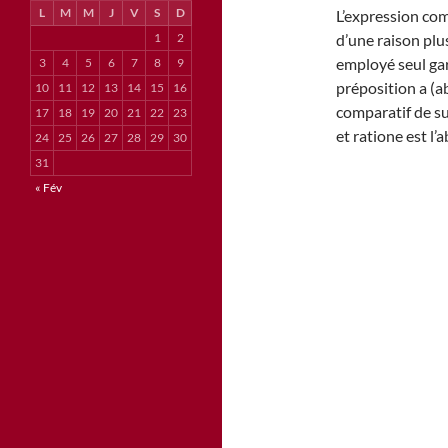
L
M
M
J
V
S
D
L’expression comp
1
2
d’une raison plus 
employé seul gar
3
4
5
6
7
8
9
préposition a (ab
10
11
12
13
14
15
16
comparatif de supé
17
18
19
20
21
22
23
et ratione est l’a
24
25
26
27
28
29
30
31
« Fév