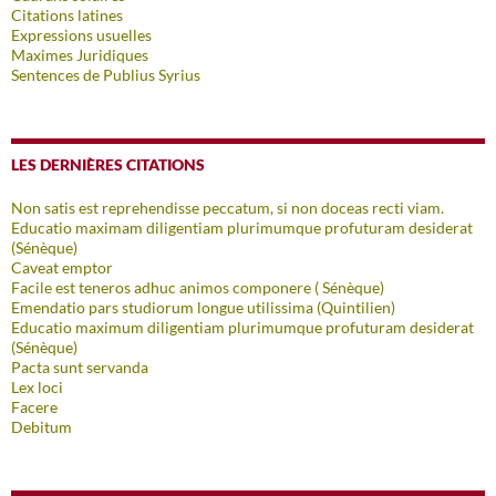
Citations latines
Expressions usuelles
Maximes Juridiques
Sentences de Publius Syrius
LES DERNIÈRES CITATIONS
Non satis est reprehendisse peccatum, si non doceas recti viam.
Educatio maximam diligentiam plurimumque profuturam desiderat
(Sénèque)
Caveat emptor
Facile est teneros adhuc animos componere ( Sénèque)
Emendatio pars studiorum longue utilissima (Quintilien)
Educatio maximum diligentiam plurimumque profuturam desiderat
(Sénèque)
Pacta sunt servanda
Lex loci
Facere
Debitum