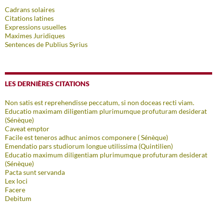
Cadrans solaires
Citations latines
Expressions usuelles
Maximes Juridiques
Sentences de Publius Syrius
LES DERNIÈRES CITATIONS
Non satis est reprehendisse peccatum, si non doceas recti viam.
Educatio maximam diligentiam plurimumque profuturam desiderat
(Sénèque)
Caveat emptor
Facile est teneros adhuc animos componere ( Sénèque)
Emendatio pars studiorum longue utilissima (Quintilien)
Educatio maximum diligentiam plurimumque profuturam desiderat
(Sénèque)
Pacta sunt servanda
Lex loci
Facere
Debitum