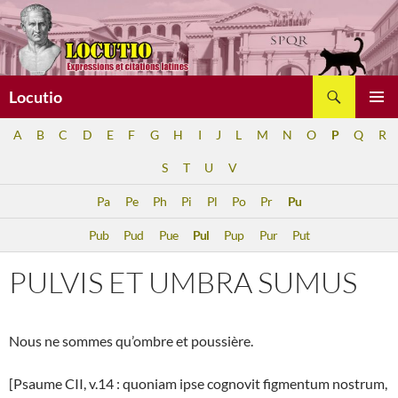
Aller
au
contenu
Recherche
Locutio
MENU
A
B
C
D
E
F
G
H
I
J
L
M
N
O
P
Q
R
PRINCI
S
T
U
V
Pa
Pe
Ph
Pi
Pl
Po
Pr
Pu
Pub
Pud
Pue
Pul
Pup
Pur
Put
PULVIS ET UMBRA SUMUS
Nous ne sommes qu’ombre et poussière.
[Psaume CII, v.14 : quoniam ipse cognovit figmentum nostrum,