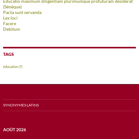
Educatio maximum diligentiam plurimumque profuturam desiderat
(Sénèque)
Pacta sunt servanda
Lex loci
Facere
Debitum
TAGS
éducation
(7)
SYNONYMES LATINS
AOÛT 2026