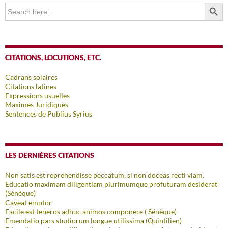
SEARCH BUTTO
Search
for:
CITATIONS, LOCUTIONS, ETC.
Cadrans solaires
Citations latines
Expressions usuelles
Maximes Juridiques
Sentences de Publius Syrius
LES DERNIÈRES CITATIONS
Non satis est reprehendisse peccatum, si non doceas recti viam.
Educatio maximam diligentiam plurimumque profuturam desiderat
(Sénèque)
Caveat emptor
Facile est teneros adhuc animos componere ( Sénèque)
Emendatio pars studiorum longue utilissima (Quintilien)