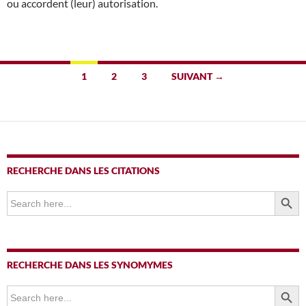
ou accordent (leur) autorisation.
Navigation
1
2
3
SUIVANT →
des
articles
RECHERCHE DANS LES CITATIONS
SEARCH BUTTO
Search
for:
RECHERCHE DANS LES SYNOMYMES
SEARCH BUTTO
Search
for: