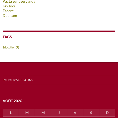
Pacta sunt servanda
Lex loci
Facere
Debitum
TAGS
éducation
(7)
SYNONYMES LATINS
AOÛT 2026
L
M
M
J
V
S
D