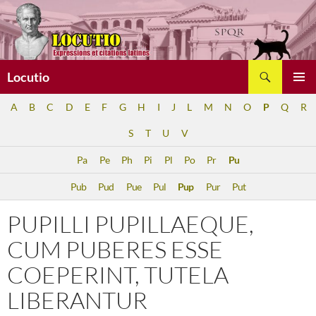
Aller
au
contenu
Recherche
Locutio
MENU
A
B
C
D
E
F
G
H
I
J
L
M
N
O
P
Q
R
PRINCI
S
T
U
V
Pa
Pe
Ph
Pi
Pl
Po
Pr
Pu
Pub
Pud
Pue
Pul
Pup
Pur
Put
PUPILLI PUPILLAEQUE,
CUM PUBERES ESSE
COEPERINT, TUTELA
LIBERANTUR