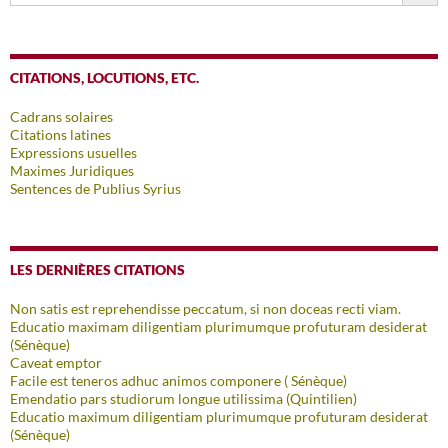
CITATIONS, LOCUTIONS, ETC.
Cadrans solaires
Citations latines
Expressions usuelles
Maximes Juridiques
Sentences de Publius Syrius
LES DERNIÈRES CITATIONS
Non satis est reprehendisse peccatum, si non doceas recti viam.
Educatio maximam diligentiam plurimumque profuturam desiderat
(Sénèque)
Caveat emptor
Facile est teneros adhuc animos componere ( Sénèque)
Emendatio pars studiorum longue utilissima (Quintilien)
Educatio maximum diligentiam plurimumque profuturam desiderat
(Sénèque)