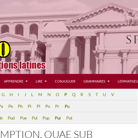
APPRENDRE
LIRE
CONJUGUER
GRAMMAIRES
LEMMATISEU
G
H
I
J
L
M
N
O
P
Q
R
S
T
U
V
Pa
Pe
Ph
Pi
Pl
Po
Pr
Pu
ub
Pud
Pue
Pul
Pup
Pur
Put
EMPTION, QUAE SUB