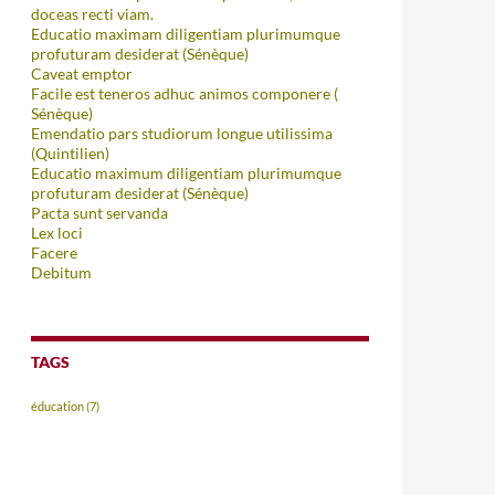
doceas recti viam.
Educatio maximam diligentiam plurimumque
profuturam desiderat (Sénèque)
Caveat emptor
Facile est teneros adhuc animos componere (
Sénèque)
Emendatio pars studiorum longue utilissima
(Quintilien)
Educatio maximum diligentiam plurimumque
profuturam desiderat (Sénèque)
Pacta sunt servanda
Lex loci
Facere
Debitum
TAGS
éducation
(7)