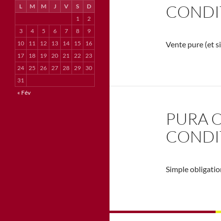
CONDI
L
M
M
J
V
S
D
1
2
3
4
5
6
7
8
9
10
11
12
13
14
15
16
Vente pure (et s
17
18
19
20
21
22
23
24
25
26
27
28
29
30
31
« Fév
PURA O
CONDI
Simple obligatio