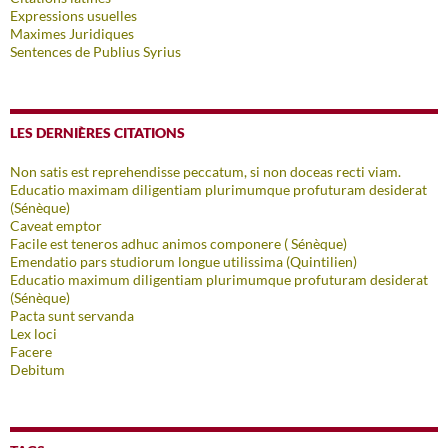
Expressions usuelles
Maximes Juridiques
Sentences de Publius Syrius
LES DERNIÈRES CITATIONS
Non satis est reprehendisse peccatum, si non doceas recti viam.
Educatio maximam diligentiam plurimumque profuturam desiderat
(Sénèque)
Caveat emptor
Facile est teneros adhuc animos componere ( Sénèque)
Emendatio pars studiorum longue utilissima (Quintilien)
Educatio maximum diligentiam plurimumque profuturam desiderat
(Sénèque)
Pacta sunt servanda
Lex loci
Facere
Debitum