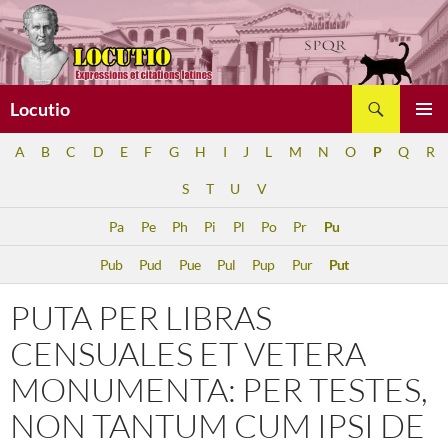
Aller
au
contenu
Recherche
Locutio
MENU
A
B
C
D
E
F
G
H
I
J
L
M
N
O
P
Q
R
PRINCI
S
T
U
V
Pa
Pe
Ph
Pi
Pl
Po
Pr
Pu
Pub
Pud
Pue
Pul
Pup
Pur
Put
PUTA PER LIBRAS
CENSUALES ET VETERA
MONUMENTA: PER TESTES,
NON TANTUM CUM IPSI DE