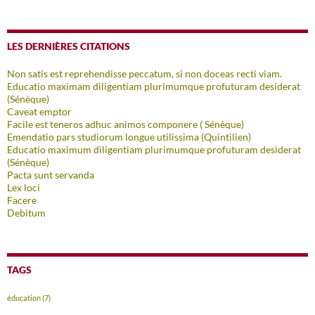
LES DERNIÈRES CITATIONS
Non satis est reprehendisse peccatum, si non doceas recti viam.
Educatio maximam diligentiam plurimumque profuturam desiderat
(Sénèque)
Caveat emptor
Facile est teneros adhuc animos componere ( Sénèque)
Emendatio pars studiorum longue utilissima (Quintilien)
Educatio maximum diligentiam plurimumque profuturam desiderat
(Sénèque)
Pacta sunt servanda
Lex loci
Facere
Debitum
TAGS
éducation
(7)