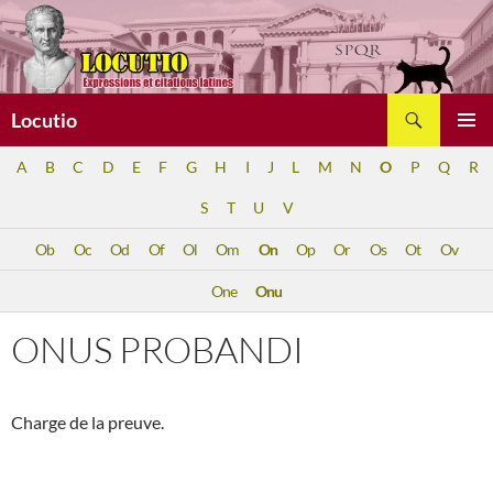
Aller
au
contenu
Recherche
Locutio
MENU
A
B
C
D
E
F
G
H
I
J
L
M
N
O
P
Q
R
PRINCI
S
T
U
V
Ob
Oc
Od
Of
Ol
Om
On
Op
Or
Os
Ot
Ov
One
Onu
ONUS PROBANDI
Charge de la preuve.