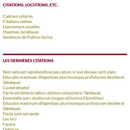
CITATIONS, LOCUTIONS, ETC.
Cadrans solaires
Citations latines
Expressions usuelles
Maximes Juridiques
Sentences de Publius Syrius
LES DERNIÈRES CITATIONS
Non satis est reprehendisse peccatum, si non doceas recti viam.
Educatio maximam diligentiam plurimumque profuturam desiderat
(Sénèque)
Caveat emptor
Facile est teneros adhuc animos componere ( Sénèque)
Emendatio pars studiorum longue utilissima (Quintilien)
Educatio maximum diligentiam plurimumque profuturam desiderat
(Sénèque)
Pacta sunt servanda
Lex loci
Facere
Debitum