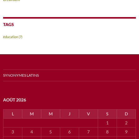
TAGS
éducation
(7)
SYNONYMES LATINS
AOÛT 2026
L
M
M
J
V
S
D
1
2
3
4
5
6
7
8
9