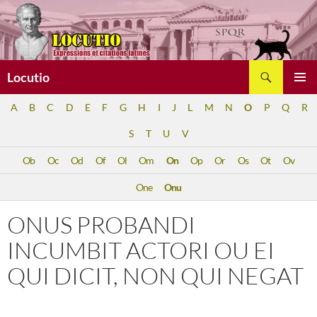
Aller
au
contenu
Recherche
Locutio
MENU
A
B
C
D
E
F
G
H
I
J
L
M
N
O
P
Q
R
PRINCI
S
T
U
V
Ob
Oc
Od
Of
Ol
Om
On
Op
Or
Os
Ot
Ov
One
Onu
ONUS PROBANDI
INCUMBIT ACTORI OU EI
QUI DICIT, NON QUI NEGAT