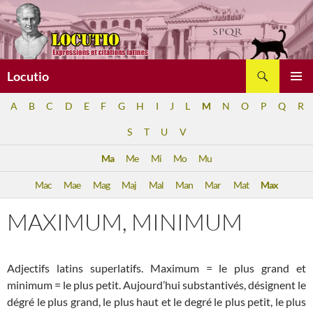
Aller
au
contenu
Recherche
Locutio
MENU
A
B
C
D
E
F
G
H
I
J
L
M
N
O
P
Q
R
PRINCI
S
T
U
V
Ma
Me
Mi
Mo
Mu
Mac
Mae
Mag
Maj
Mal
Man
Mar
Mat
Max
MAXIMUM, MINIMUM
Adjectifs latins superlatifs. Maximum = le plus grand et
minimum = le plus petit. Aujourd’hui substantivés, désignent le
dégré le plus grand, le plus haut et le degré le plus petit, le plus