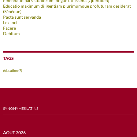
Emendatio pars studiorum longue utilissima (Quintilien)
Educatio maximum diligentiam plurimumque profuturam desiderat
(Sénèque)
Pacta sunt servanda
Lex loci
Facere
Debitum
TAGS
éducation
(7)
SYNONYMES LATINS
AOÛT 2026