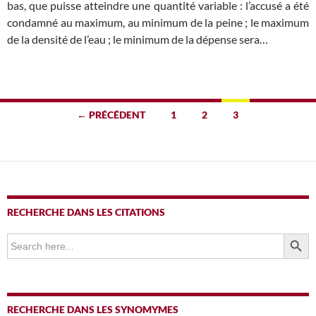
bas, que puisse atteindre une quantité variable : l’accusé a été
condamné au maximum, au minimum de la peine ; le maximum
de la densité de l’eau ; le minimum de la dépense sera…
Navigation
← PRÉCÉDENT
1
2
3
des
articles
RECHERCHE DANS LES CITATIONS
SEARCH BUTTO
Search
for:
RECHERCHE DANS LES SYNOMYMES