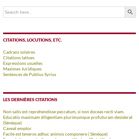
SEARCH BUTTO
Search
for:
CITATIONS, LOCUTIONS, ETC.
Cadrans solaires
Citations latines
Expressions usuelles
Maximes Juridiques
Sentences de Publius Syrius
LES DERNIÈRES CITATIONS
Non satis est reprehendisse peccatum, si non doceas recti viam.
Educatio maximam diligentiam plurimumque profuturam desiderat
(Sénèque)
Caveat emptor
Facile est teneros adhuc animos componere ( Sénèque)