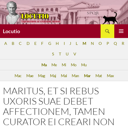
Aller
au
contenu
Recherche
Locutio
MENU
A
B
C
D
E
F
G
H
I
J
L
M
N
O
P
Q
R
PRINCI
S
T
U
V
Ma
Me
Mi
Mo
Mu
Mac
Mae
Mag
Maj
Mal
Man
Mar
Mat
Max
MARITUS, ET SI REBUS
UXORIS SUAE DEBET
AFFECTIONEM, TAMEN
CURATOR EI CREARI NON