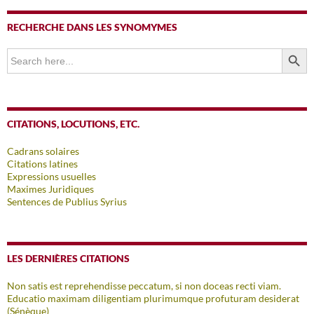
RECHERCHE DANS LES SYNOMYMES
SEARCH BUTTO
Search
for:
CITATIONS, LOCUTIONS, ETC.
Cadrans solaires
Citations latines
Expressions usuelles
Maximes Juridiques
Sentences de Publius Syrius
LES DERNIÈRES CITATIONS
Non satis est reprehendisse peccatum, si non doceas recti viam.
Educatio maximam diligentiam plurimumque profuturam desiderat
(Sénèque)