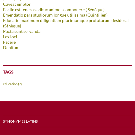
Caveat emptor
Facile est teneros adhuc animos componere ( Sénèque)
Emendatio pars studiorum longue utilissima (Quintilien)
Educatio maximum diligentiam plurimumque profuturam desiderat
(Sénèque)
Pacta sunt servanda
Lex loci
Facere
Debitum
TAGS
éducation
(7)
SYNONYMES LATINS