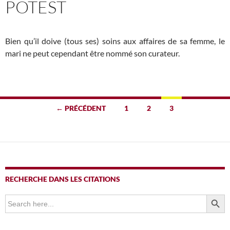
POTEST
Bien qu’il doive (tous ses) soins aux affaires de sa femme, le
mari ne peut cependant être nommé son curateur.
Navigation
← PRÉCÉDENT
1
2
3
des
articles
RECHERCHE DANS LES CITATIONS
SEARCH BUTTO
Search
for: