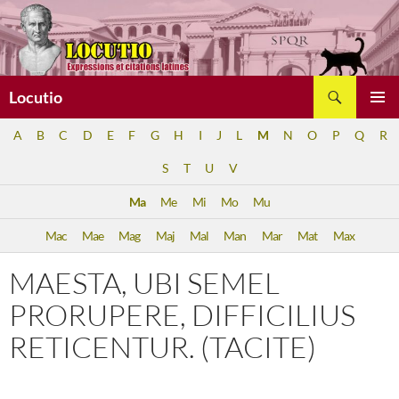
Aller
au
contenu
Recherche
Locutio
MENU
A
B
C
D
E
F
G
H
I
J
L
M
N
O
P
Q
R
PRINCI
S
T
U
V
Ma
Me
Mi
Mo
Mu
Mac
Mae
Mag
Maj
Mal
Man
Mar
Mat
Max
MAESTA, UBI SEMEL
PRORUPERE, DIFFICILIUS
RETICENTUR. (TACITE)