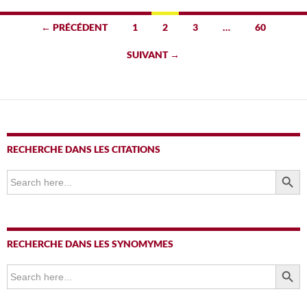
Navigation
← PRÉCÉDENT
1
2
3
…
60
des
SUIVANT →
articles
RECHERCHE DANS LES CITATIONS
SEARCH BUTTO
Search
for:
RECHERCHE DANS LES SYNOMYMES
SEARCH BUTTO
Search
for: