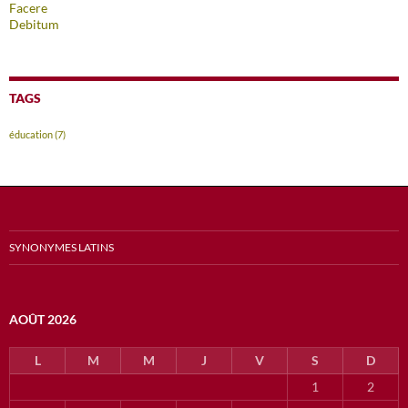
Facere
Debitum
TAGS
éducation
(7)
SYNONYMES LATINS
AOÛT 2026
L
M
M
J
V
S
D
1
2