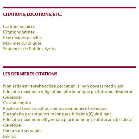
CITATIONS, LOCUTIONS, ETC.
Cadrans solaires
Citations latines
Expressions usuelles
Maximes Juridiques
Sentences de Publius Syrius
LES DERNIÈRES CITATIONS
Non satis est reprehendisse peccatum, si non doceas recti viam.
Educatio maximam diligentiam plurimumque profuturam desiderat
(Sénèque)
Caveat emptor
Facile est teneros adhuc animos componere ( Sénèque)
Emendatio pars studiorum longue utilissima (Quintilien)
Educatio maximum diligentiam plurimumque profuturam desiderat
(Sénèque)
Pacta sunt servanda
Lex loci