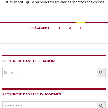
Heureux celui qui a pu pénétrer les causes secrètes des choses.
Navigation
← PRÉCÉDENT
1
2
3
des
articles
RECHERCHE DANS LES CITATIONS
SEARCH BUTTO
Search
for:
RECHERCHE DANS LES SYNOMYMES
SEARCH BUTTO
Search
for: