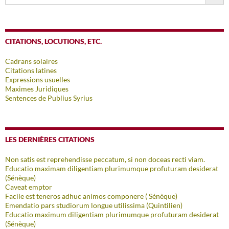
CITATIONS, LOCUTIONS, ETC.
Cadrans solaires
Citations latines
Expressions usuelles
Maximes Juridiques
Sentences de Publius Syrius
LES DERNIÈRES CITATIONS
Non satis est reprehendisse peccatum, si non doceas recti viam.
Educatio maximam diligentiam plurimumque profuturam desiderat
(Sénèque)
Caveat emptor
Facile est teneros adhuc animos componere ( Sénèque)
Emendatio pars studiorum longue utilissima (Quintilien)
Educatio maximum diligentiam plurimumque profuturam desiderat
(Sénèque)