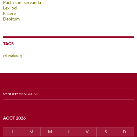
Pacta sunt servanda
Lex loci
Facere
Debitum
TAGS
éducation
(7)
SYNONYMES LATINS
AOÛT 2026
L
M
M
J
V
S
D