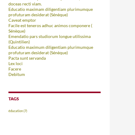
doceas recti viam.
Educatio maximam diligentiam plurimumque
profuturam desiderat (Sénèque)
Caveat emptor
Facile est teneros adhuc animos componere (
Sénèque)
Emendatio pars studiorum longue utilissima
(Quintilien)
Educatio maximum diligentiam plurimumque
profuturam desiderat (Sénèque)
Pacta sunt servanda
Lex loci
Facere
Debitum
TAGS
éducation
(7)