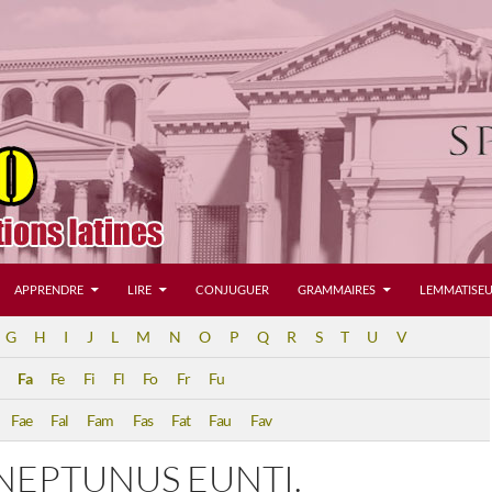
APPRENDRE
LIRE
CONJUGUER
GRAMMAIRES
LEMMATISEU
G
H
I
J
L
M
N
O
P
Q
R
S
T
U
V
Fa
Fe
Fi
Fl
Fo
Fr
Fu
Fae
Fal
Fam
Fas
Fat
Fau
Fav
NEPTUNUS EUNTI.