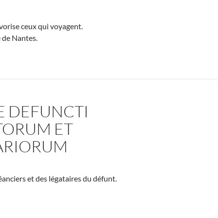
orise ceux qui voyagent.
e de Nantes.
E DEFUNCTI
TORUM ET
ARIORUM
éanciers et des légataires du défunt.