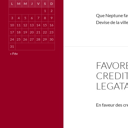
L
M
M
J
V
S
D
1
2
Que Neptune fav
3
4
5
6
7
8
9
Devise de la vill
10
11
12
13
14
15
16
17
18
19
20
21
22
23
24
25
26
27
28
29
30
31
« Fév
FAVOR
CREDI
LEGAT
En faveur des cr