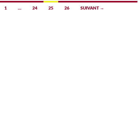
1
…
24
25
26
SUIVANT →