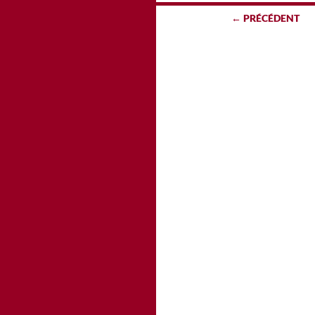
Navigation
← PRÉCÉDENT
des
articles