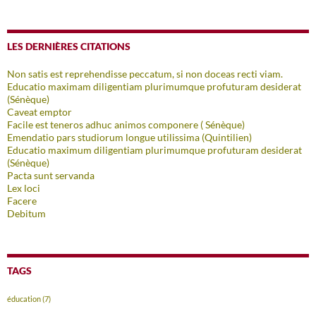
LES DERNIÈRES CITATIONS
Non satis est reprehendisse peccatum, si non doceas recti viam.
Educatio maximam diligentiam plurimumque profuturam desiderat
(Sénèque)
Caveat emptor
Facile est teneros adhuc animos componere ( Sénèque)
Emendatio pars studiorum longue utilissima (Quintilien)
Educatio maximum diligentiam plurimumque profuturam desiderat
(Sénèque)
Pacta sunt servanda
Lex loci
Facere
Debitum
TAGS
éducation
(7)