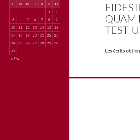
FIDES
L
M
M
J
V
S
D
1
2
QUAM 
3
4
5
6
7
8
9
TESTI
10
11
12
13
14
15
16
17
18
19
20
21
22
23
24
25
26
27
28
29
30
Les écrits obtie
31
« Fév
Navigation
des
articles