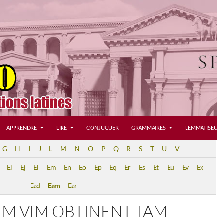
APPRENDRE
LIRE
CONJUGUER
GRAMMAIRES
LEMMATISEU
G
H
I
J
L
M
N
O
P
Q
R
S
T
U
V
Ei
Ej
El
Em
En
Eo
Ep
Eq
Er
Es
Et
Eu
Ev
Ex
Ead
Eam
Ear
M VIM OBTINENT TAM