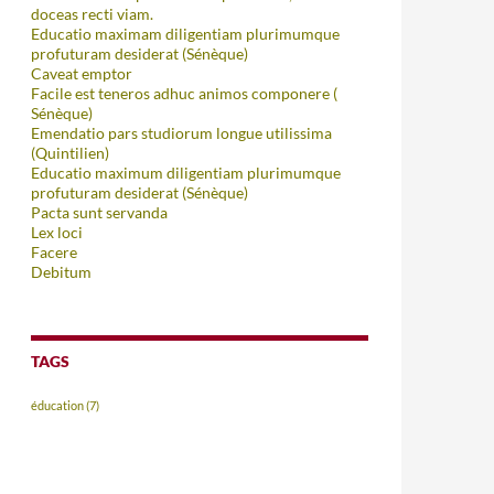
doceas recti viam.
Educatio maximam diligentiam plurimumque
profuturam desiderat (Sénèque)
Caveat emptor
Facile est teneros adhuc animos componere (
Sénèque)
Emendatio pars studiorum longue utilissima
(Quintilien)
Educatio maximum diligentiam plurimumque
profuturam desiderat (Sénèque)
Pacta sunt servanda
Lex loci
Facere
Debitum
TAGS
éducation
(7)