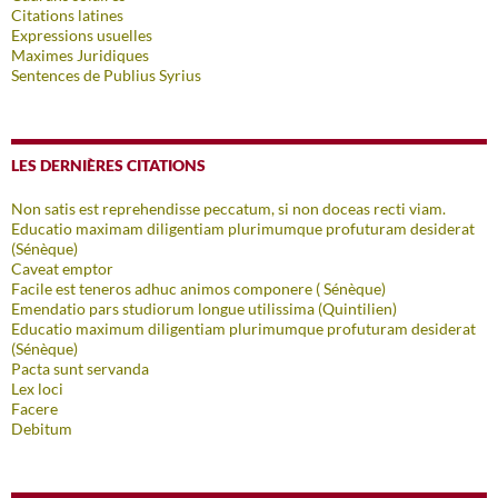
Citations latines
Expressions usuelles
Maximes Juridiques
Sentences de Publius Syrius
LES DERNIÈRES CITATIONS
Non satis est reprehendisse peccatum, si non doceas recti viam.
Educatio maximam diligentiam plurimumque profuturam desiderat
(Sénèque)
Caveat emptor
Facile est teneros adhuc animos componere ( Sénèque)
Emendatio pars studiorum longue utilissima (Quintilien)
Educatio maximum diligentiam plurimumque profuturam desiderat
(Sénèque)
Pacta sunt servanda
Lex loci
Facere
Debitum