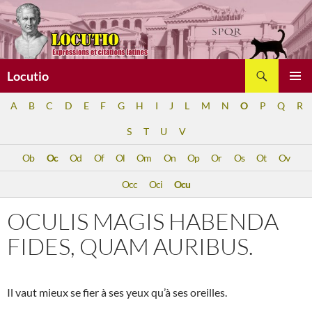
Aller
au
contenu
Recherche
Locutio
MENU
A
B
C
D
E
F
G
H
I
J
L
M
N
O
P
Q
R
PRINCI
S
T
U
V
Ob
Oc
Od
Of
Ol
Om
On
Op
Or
Os
Ot
Ov
Occ
Oci
Ocu
OCULIS MAGIS HABENDA
FIDES, QUAM AURIBUS.
Il vaut mieux se fier à ses yeux qu’à ses oreilles.