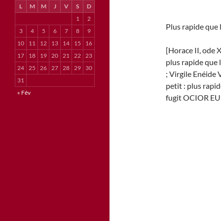
L
M
M
J
V
S
D
1
2
Plus rapide que l
3
4
5
6
7
8
9
10
11
12
13
14
15
16
[Horace II, ode 
17
18
19
20
21
22
23
plus rapide que l
24
25
26
27
28
29
30
; Virgile Enéide
31
petit : plus rapi
« Fév
fugit OCIOR E