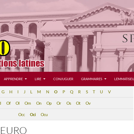
APPRENDRE
LIRE
CONJUGUER
GRAMMAIRES
LEMMATISEU
G
H
I
J
L
M
N
O
P
Q
R
S
T
U
V
d
Of
Ol
Om
On
Op
Or
Os
Ot
Ov
Occ
Oci
Ocu
 EURO