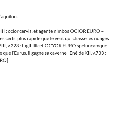
’aquilon.
XIII : ocior cervis, et agente nimbos OCIOR EURO –
es cerfs, plus rapide que le vent qui chasse les nuages
 VIII, v.223 : fugit illicet OCYOR EURO speluncamque
de que l’Eurus, il gagne sa caverne ; Enéide XII, v.733 :
URO]