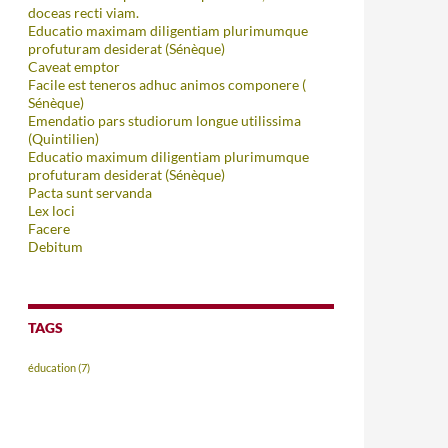
doceas recti viam.
Educatio maximam diligentiam plurimumque
profuturam desiderat (Sénèque)
Caveat emptor
Facile est teneros adhuc animos componere (
Sénèque)
Emendatio pars studiorum longue utilissima
(Quintilien)
Educatio maximum diligentiam plurimumque
profuturam desiderat (Sénèque)
Pacta sunt servanda
Lex loci
Facere
Debitum
TAGS
éducation
(7)