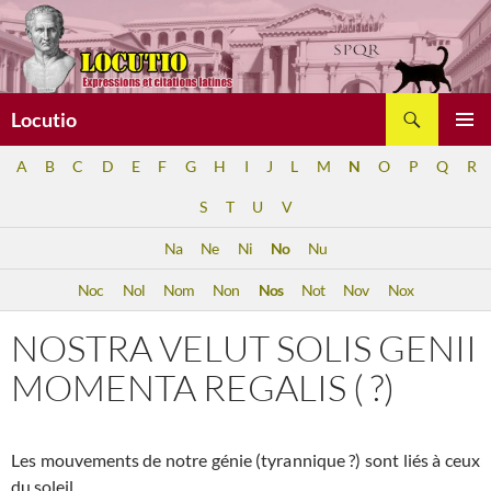
Aller
au
contenu
Recherche
Locutio
MENU
A
B
C
D
E
F
G
H
I
J
L
M
N
O
P
Q
R
PRINCI
S
T
U
V
Na
Ne
Ni
No
Nu
Noc
Nol
Nom
Non
Nos
Not
Nov
Nox
NOSTRA VELUT SOLIS GENII
MOMENTA REGALIS ( ?)
Les mouvements de notre génie (tyrannique ?) sont liés à ceux
du soleil.