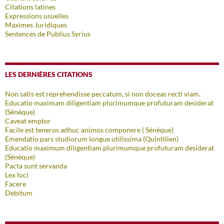
Citations latines
Expressions usuelles
Maximes Juridiques
Sentences de Publius Syrius
LES DERNIÈRES CITATIONS
Non satis est reprehendisse peccatum, si non doceas recti viam.
Educatio maximam diligentiam plurimumque profuturam desiderat
(Sénèque)
Caveat emptor
Facile est teneros adhuc animos componere ( Sénèque)
Emendatio pars studiorum longue utilissima (Quintilien)
Educatio maximum diligentiam plurimumque profuturam desiderat
(Sénèque)
Pacta sunt servanda
Lex loci
Facere
Debitum