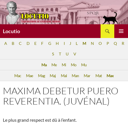
Aller
au
contenu
Recherche
Locutio
MENU
A
B
C
D
E
F
G
H
I
J
L
M
N
O
P
Q
R
PRINCI
S
T
U
V
Ma
Me
Mi
Mo
Mu
Mac
Mae
Mag
Maj
Mal
Man
Mar
Mat
Max
MAXIMA DEBETUR PUERO
REVERENTIA. (JUVÉNAL)
Le plus grand respect est dû à l’enfant.