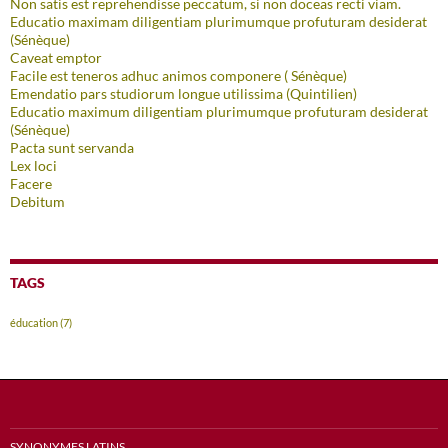
Non satis est reprehendisse peccatum, si non doceas recti viam.
Educatio maximam diligentiam plurimumque profuturam desiderat
(Sénèque)
Caveat emptor
Facile est teneros adhuc animos componere ( Sénèque)
Emendatio pars studiorum longue utilissima (Quintilien)
Educatio maximum diligentiam plurimumque profuturam desiderat
(Sénèque)
Pacta sunt servanda
Lex loci
Facere
Debitum
TAGS
éducation
(7)
SYNONYMES LATINS