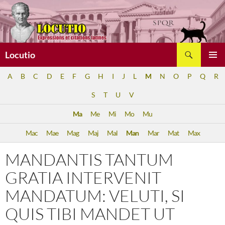
Aller
au
contenu
Recherche
Locutio
MENU
A
B
C
D
E
F
G
H
I
J
L
M
N
O
P
Q
R
PRINCI
S
T
U
V
Ma
Me
Mi
Mo
Mu
Mac
Mae
Mag
Maj
Mal
Man
Mar
Mat
Max
MANDANTIS TANTUM
GRATIA INTERVENIT
MANDATUM: VELUTI, SI
QUIS TIBI MANDET UT