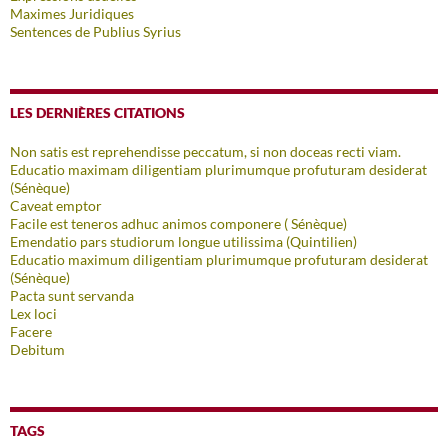
Maximes Juridiques
Sentences de Publius Syrius
LES DERNIÈRES CITATIONS
Non satis est reprehendisse peccatum, si non doceas recti viam.
Educatio maximam diligentiam plurimumque profuturam desiderat
(Sénèque)
Caveat emptor
Facile est teneros adhuc animos componere ( Sénèque)
Emendatio pars studiorum longue utilissima (Quintilien)
Educatio maximum diligentiam plurimumque profuturam desiderat
(Sénèque)
Pacta sunt servanda
Lex loci
Facere
Debitum
TAGS