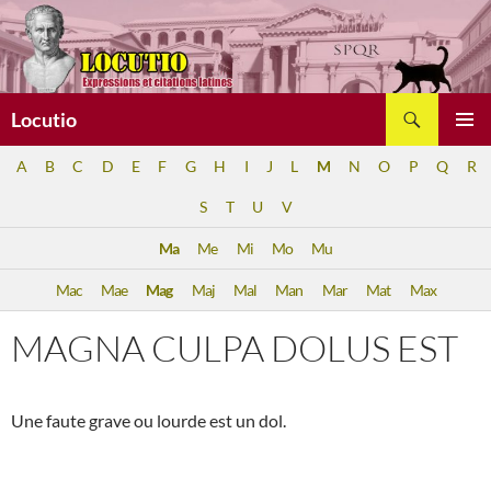
Aller
au
contenu
Recherche
Locutio
MENU
A
B
C
D
E
F
G
H
I
J
L
M
N
O
P
Q
R
PRINCI
S
T
U
V
Ma
Me
Mi
Mo
Mu
Mac
Mae
Mag
Maj
Mal
Man
Mar
Mat
Max
MAGNA CULPA DOLUS EST
Une faute grave ou lourde est un dol.