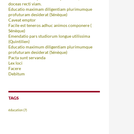
doceas recti viam.
Educatio maximam diligentiam plurimumque
profuturam desiderat (Sénèque)
Caveat emptor
Facile est teneros adhuc animos componere (
Sénèque)
Emendatio pars studiorum longue utilissima
(Quintilien)
Educatio maximum diligentiam plurimumque
profuturam desiderat (Sénèque)
Pacta sunt servanda
Lex loci
Facere
Debitum
TAGS
éducation
(7)