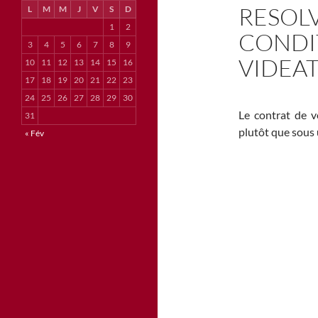
RESOLV
L
M
M
J
V
S
D
1
2
CONDI
3
4
5
6
7
8
9
VIDEA
10
11
12
13
14
15
16
17
18
19
20
21
22
23
24
25
26
27
28
29
30
Le contrat de v
31
plutôt que sous 
« Fév