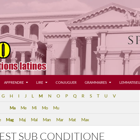
APPRENDRE
LIRE
CONJUGUER
GRAMMAIRES
LEMMATISEU
G
H
I
J
L
M
N
O
P
Q
R
S
T
U
V
Ma
Me
Mi
Mo
Mu
e
Mag
Maj
Mal
Man
Mar
Mat
Max
EST SUB CONDITIONE