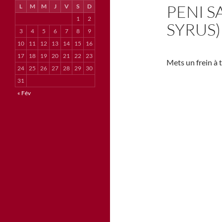
PENI S
L
M
M
J
V
S
D
1
2
SYRUS)
3
4
5
6
7
8
9
10
11
12
13
14
15
16
17
18
19
20
21
22
23
Mets un frein à t
24
25
26
27
28
29
30
31
« Fév