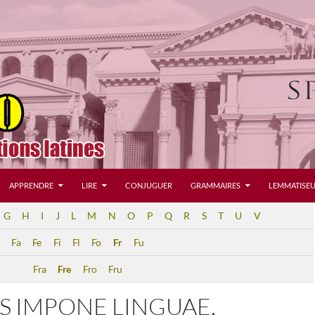
APPRENDRE
LIRE
CONJUGUER
GRAMMAIRES
LEMMATISEU
G
H
I
J
L
M
N
O
P
Q
R
S
T
U
V
Fa
Fe
Fi
Fl
Fo
Fr
Fu
Fra
Fre
Fro
Fru
S IMPONE LINGUAE,