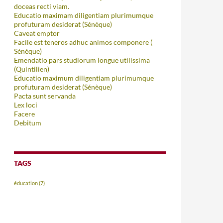
doceas recti viam.
Educatio maximam diligentiam plurimumque
profuturam desiderat (Sénèque)
Caveat emptor
Facile est teneros adhuc animos componere (
Sénèque)
Emendatio pars studiorum longue utilissima
(Quintilien)
Educatio maximum diligentiam plurimumque
profuturam desiderat (Sénèque)
Pacta sunt servanda
Lex loci
Facere
Debitum
TAGS
éducation
(7)