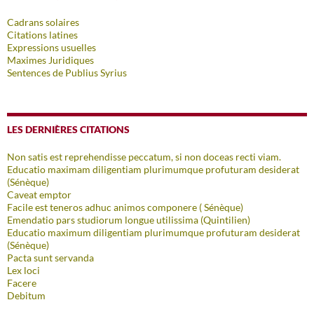
Cadrans solaires
Citations latines
Expressions usuelles
Maximes Juridiques
Sentences de Publius Syrius
LES DERNIÈRES CITATIONS
Non satis est reprehendisse peccatum, si non doceas recti viam.
Educatio maximam diligentiam plurimumque profuturam desiderat
(Sénèque)
Caveat emptor
Facile est teneros adhuc animos componere ( Sénèque)
Emendatio pars studiorum longue utilissima (Quintilien)
Educatio maximum diligentiam plurimumque profuturam desiderat
(Sénèque)
Pacta sunt servanda
Lex loci
Facere
Debitum