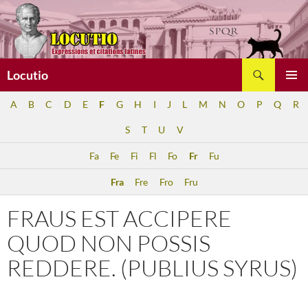
Aller
au
contenu
Recherche
Locutio
MENU
A
B
C
D
E
F
G
H
I
J
L
M
N
O
P
Q
R
PRINCI
S
T
U
V
Fa
Fe
Fi
Fl
Fo
Fr
Fu
Fra
Fre
Fro
Fru
FRAUS EST ACCIPERE
QUOD NON POSSIS
REDDERE. (PUBLIUS SYRUS)