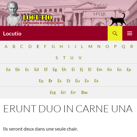
Aller
au
contenu
Recherche
Locutio
MENU
A
B
C
D
E
F
G
H
I
J
L
M
N
O
P
Q
R
PRINCI
S
T
U
V
Ea
Eb
Ec
Ed
Ef
Eg
Eh
Ei
Ej
El
Em
En
Eo
Ep
Eq
Er
Es
Et
Eu
Ev
Ex
Erg
Eri
Err
Eru
ERUNT DUO IN CARNE UNA
Ils seront deux dans une seule chair.