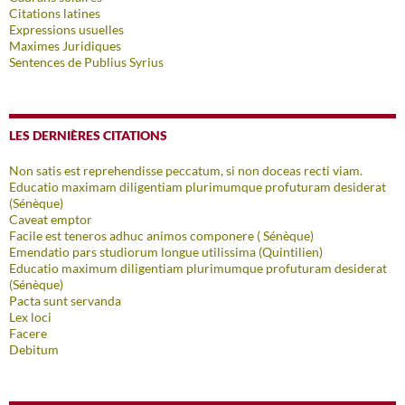
Citations latines
Expressions usuelles
Maximes Juridiques
Sentences de Publius Syrius
LES DERNIÈRES CITATIONS
Non satis est reprehendisse peccatum, si non doceas recti viam.
Educatio maximam diligentiam plurimumque profuturam desiderat
(Sénèque)
Caveat emptor
Facile est teneros adhuc animos componere ( Sénèque)
Emendatio pars studiorum longue utilissima (Quintilien)
Educatio maximum diligentiam plurimumque profuturam desiderat
(Sénèque)
Pacta sunt servanda
Lex loci
Facere
Debitum