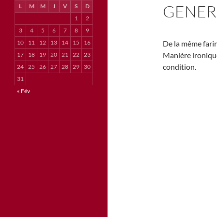
GENERI
L
M
M
J
V
S
D
1
2
3
4
5
6
7
8
9
10
11
12
13
14
15
16
De la même farin
Manière ironiqu
17
18
19
20
21
22
23
condition.
24
25
26
27
28
29
30
31
« Fév