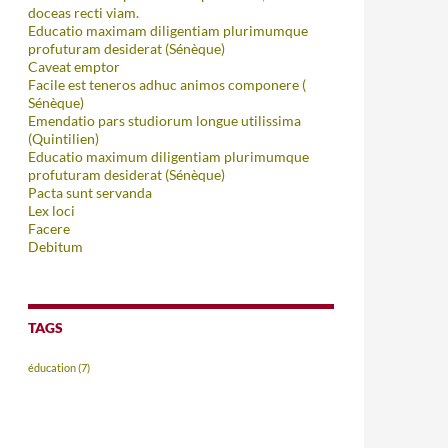
doceas recti viam.
Educatio maximam diligentiam plurimumque
profuturam desiderat (Sénèque)
Caveat emptor
Facile est teneros adhuc animos componere (
Sénèque)
Emendatio pars studiorum longue utilissima
(Quintilien)
Educatio maximum diligentiam plurimumque
profuturam desiderat (Sénèque)
Pacta sunt servanda
Lex loci
Facere
Debitum
TAGS
éducation
(7)