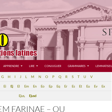
APPRENDRE
LIRE
CONJUGUER
GRAMMAIRES
LEMMATISEU
G
H
I
J
L
M
N
O
P
Q
R
S
T
U
V
Ei
Ej
El
Em
En
Eo
Ep
Eq
Er
Es
Et
Eu
Ev
Ex
Ejus,
Ejusd
M FARINAE – OU