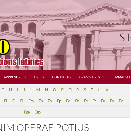
APPRENDRE
LIRE
CONJUGUER
GRAMMAIRES
LEMMATISEU
G
H
I
J
L
M
N
O
P
Q
R
S
T
U
V
Ei
Ej
El
Em
En
Eo
Ep
Eq
Er
Es
Et
Eu
Ev
Ex
Ege
Ego
NIM OPERAE POTIUS