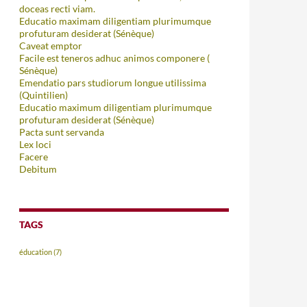
doceas recti viam.
Educatio maximam diligentiam plurimumque
profuturam desiderat (Sénèque)
Caveat emptor
Facile est teneros adhuc animos componere (
Sénèque)
Emendatio pars studiorum longue utilissima
(Quintilien)
Educatio maximum diligentiam plurimumque
profuturam desiderat (Sénèque)
Pacta sunt servanda
Lex loci
Facere
Debitum
TAGS
éducation
(7)