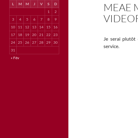
MEAE 
L
M
M
J
V
S
D
1
2
VIDEO
3
4
5
6
7
8
9
10
11
12
13
14
15
16
17
18
19
20
21
22
23
Je serai plutôt
24
25
26
27
28
29
30
service.
31
« Fév