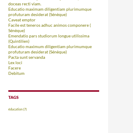
doceas recti viam.
Educatio maximam diligentiam plurimumque
profuturam desiderat (Sénèque)
Caveat emptor
Facile est teneros adhuc animos componere (
Sénèque)
Emendatio pars studiorum longue utilissima
(Quintilien)
Educatio maximum diligentiam plurimumque
profuturam desiderat (Sénèque)
Pacta sunt servanda
Lex loci
Facere
Debitum
TAGS
éducation
(7)