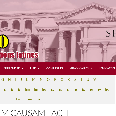
APPRENDRE
LIRE
CONJUGUER
GRAMMAIRES
LEMMATISEU
G
H
I
J
L
M
N
O
P
Q
R
S
T
U
V
Ei
Ej
El
Em
En
Eo
Ep
Eq
Er
Es
Et
Eu
Ev
Ex
Ead
Eam
Ear
M CAUSAM FACIT