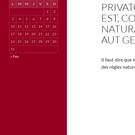
PRIVA
L
M
M
J
V
S
D
1
2
EST, C
3
4
5
6
7
8
9
NATURA
10
11
12
13
14
15
16
17
18
19
20
21
22
23
AUT GE
24
25
26
27
28
29
30
31
« Fév
Il faut dire que 
des règles nature