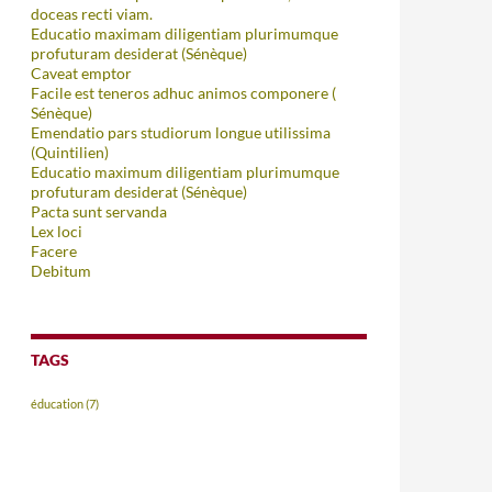
doceas recti viam.
Educatio maximam diligentiam plurimumque
profuturam desiderat (Sénèque)
Caveat emptor
Facile est teneros adhuc animos componere (
Sénèque)
Emendatio pars studiorum longue utilissima
(Quintilien)
Educatio maximum diligentiam plurimumque
profuturam desiderat (Sénèque)
Pacta sunt servanda
Lex loci
Facere
Debitum
TAGS
éducation
(7)