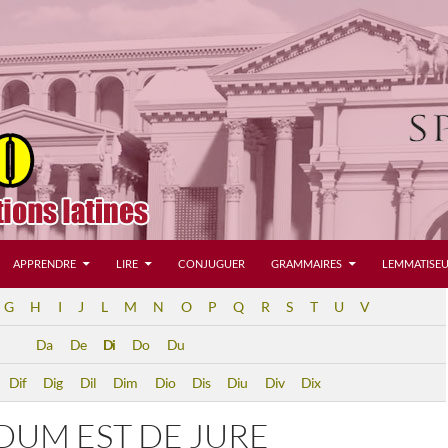
APPRENDRE
LIRE
CONJUGUER
GRAMMAIRES
LEMMATISEU
G
H
I
J
L
M
N
O
P
Q
R
S
T
U
V
Da
De
Di
Do
Du
Dif
Dig
Dil
Dim
Dio
Dis
Diu
Div
Dix
DUM EST DE JURE