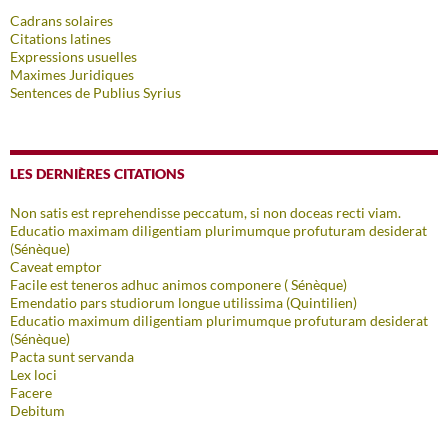
Cadrans solaires
Citations latines
Expressions usuelles
Maximes Juridiques
Sentences de Publius Syrius
LES DERNIÈRES CITATIONS
Non satis est reprehendisse peccatum, si non doceas recti viam.
Educatio maximam diligentiam plurimumque profuturam desiderat
(Sénèque)
Caveat emptor
Facile est teneros adhuc animos componere ( Sénèque)
Emendatio pars studiorum longue utilissima (Quintilien)
Educatio maximum diligentiam plurimumque profuturam desiderat
(Sénèque)
Pacta sunt servanda
Lex loci
Facere
Debitum