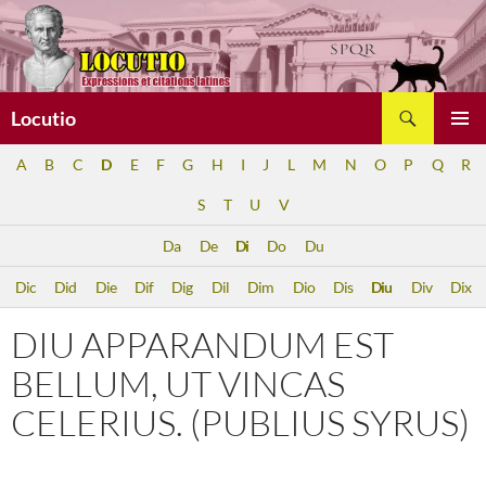
Aller
au
contenu
Recherche
Locutio
MENU
A
B
C
D
E
F
G
H
I
J
L
M
N
O
P
Q
R
PRINCI
S
T
U
V
Da
De
Di
Do
Du
Dic
Did
Die
Dif
Dig
Dil
Dim
Dio
Dis
Diu
Div
Dix
DIU APPARANDUM EST
BELLUM, UT VINCAS
CELERIUS. (PUBLIUS SYRUS)