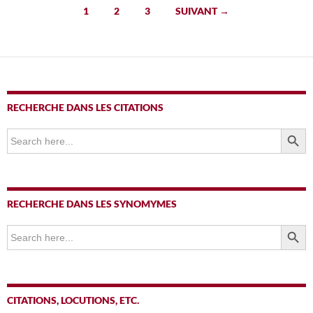
Navigation
1
2
3
SUIVANT →
des
articles
RECHERCHE DANS LES CITATIONS
SEARCH BUTTO
Search
for:
RECHERCHE DANS LES SYNOMYMES
SEARCH BUTTO
Search
for:
CITATIONS, LOCUTIONS, ETC.