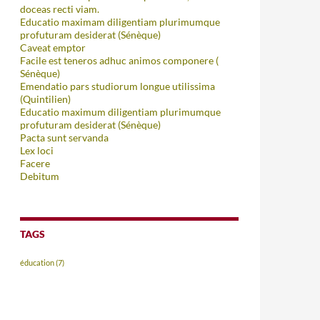
doceas recti viam.
Educatio maximam diligentiam plurimumque
profuturam desiderat (Sénèque)
Caveat emptor
Facile est teneros adhuc animos componere (
Sénèque)
Emendatio pars studiorum longue utilissima
(Quintilien)
Educatio maximum diligentiam plurimumque
profuturam desiderat (Sénèque)
Pacta sunt servanda
Lex loci
Facere
Debitum
TAGS
éducation
(7)