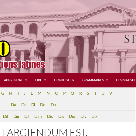
APPRENDRE
LIRE
CONJUGUER
GRAMMAIRES
LEMMATISEU
G
H
I
J
L
M
N
O
P
Q
R
S
T
U
V
Da
De
Di
Do
Du
Dif
Dig
Dil
Dim
Dio
Dis
Diu
Div
Dix
 LARGIENDUM EST.