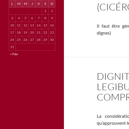
(CICÉR
L
M
M
J
V
S
D
1
2
3
4
5
6
7
8
9
10
11
12
13
14
15
16
Il faut être gé
dignes)
17
18
19
20
21
22
23
24
25
26
27
28
29
30
31
« Fév
DIGNIT
LEGIB
COMPR
La considérati
qu’approuvent le