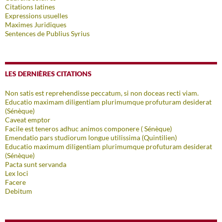
Citations latines
Expressions usuelles
Maximes Juridiques
Sentences de Publius Syrius
LES DERNIÈRES CITATIONS
Non satis est reprehendisse peccatum, si non doceas recti viam.
Educatio maximam diligentiam plurimumque profuturam desiderat
(Sénèque)
Caveat emptor
Facile est teneros adhuc animos componere ( Sénèque)
Emendatio pars studiorum longue utilissima (Quintilien)
Educatio maximum diligentiam plurimumque profuturam desiderat
(Sénèque)
Pacta sunt servanda
Lex loci
Facere
Debitum