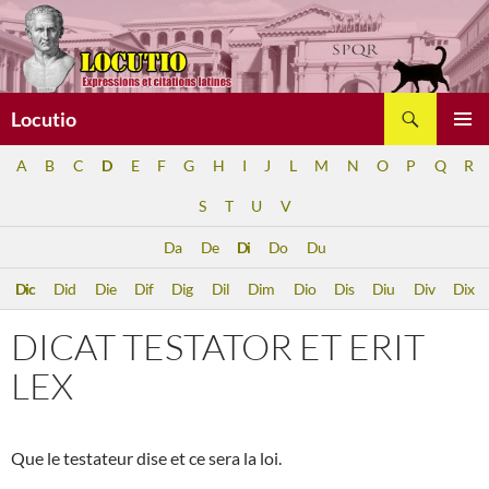
Aller
au
contenu
Recherche
Locutio
MENU
A
B
C
D
E
F
G
H
I
J
L
M
N
O
P
Q
R
PRINCI
S
T
U
V
Da
De
Di
Do
Du
Dic
Did
Die
Dif
Dig
Dil
Dim
Dio
Dis
Diu
Div
Dix
DICAT TESTATOR ET ERIT
LEX
Que le testateur dise et ce sera la loi.