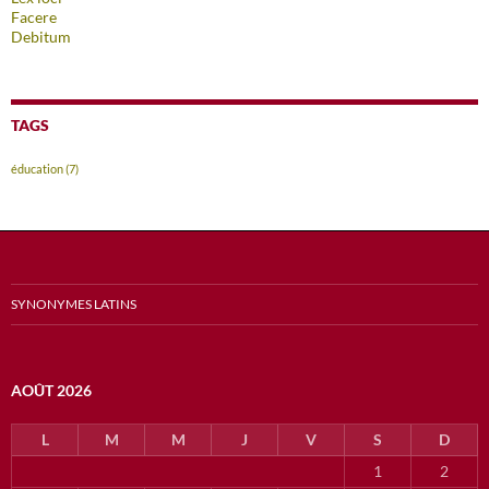
Facere
Debitum
TAGS
éducation
(7)
SYNONYMES LATINS
AOÛT 2026
L
M
M
J
V
S
D
1
2