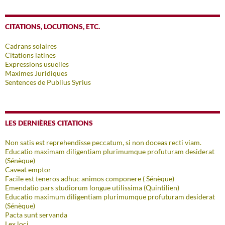
CITATIONS, LOCUTIONS, ETC.
Cadrans solaires
Citations latines
Expressions usuelles
Maximes Juridiques
Sentences de Publius Syrius
LES DERNIÈRES CITATIONS
Non satis est reprehendisse peccatum, si non doceas recti viam.
Educatio maximam diligentiam plurimumque profuturam desiderat
(Sénèque)
Caveat emptor
Facile est teneros adhuc animos componere ( Sénèque)
Emendatio pars studiorum longue utilissima (Quintilien)
Educatio maximum diligentiam plurimumque profuturam desiderat
(Sénèque)
Pacta sunt servanda
Lex loci