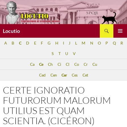
Aller
au
contenu
Recherche
Locutio
MENU
A
B
C
D
E
F
G
H
I
J
L
M
N
O
P
Q
R
PRINCI
S
T
U
V
Ca
Ce
Ch
Ci
Cl
Co
Cr
Cu
Ced
Cen
Cer
Ces
Cet
CERTE IGNORATIO
FUTURORUM MALORUM
UTILIUS EST QUAM
SCIENTIA. (CICÉRON)