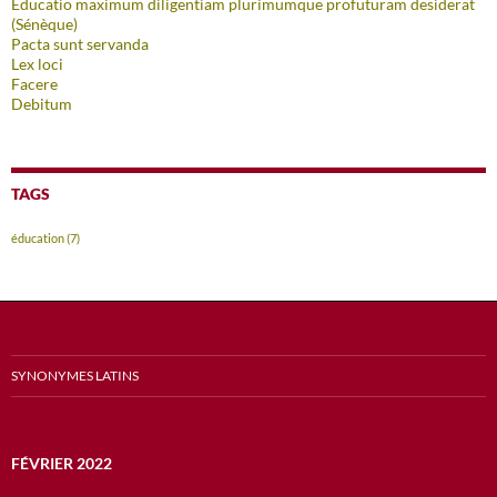
Educatio maximum diligentiam plurimumque profuturam desiderat
(Sénèque)
Pacta sunt servanda
Lex loci
Facere
Debitum
TAGS
éducation
(7)
SYNONYMES LATINS
FÉVRIER 2022