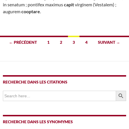
in senatum ; pontifex maximus
capit
virginem (Vestalem) ;
augurem
cooptare
.
Navigation
← PRÉCÉDENT
1
2
3
4
SUIVANT →
des
articles
RECHERCHE DANS LES CITATIONS
SEARCH BUTTO
Search
for:
RECHERCHE DANS LES SYNOMYMES