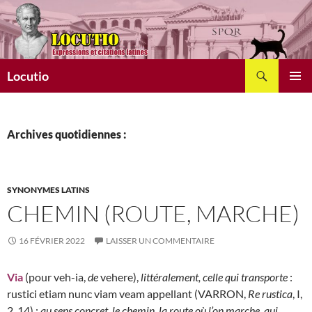
Aller
au
contenu
Recherche
Locutio
MENU
PRINCI
Archives quotidiennes :
SYNONYMES LATINS
CHEMIN (ROUTE, MARCHE)
16 FÉVRIER 2022
LAISSER UN COMMENTAIRE
Via
(pour veh-ia,
de
vehere),
littéralement, celle qui transporte
:
rustici etiam nunc viam veam appellant (VARRON,
Re rustica
, I,
2, 14) ;
au sens concret, le chemin, la route où l’on marche, qui