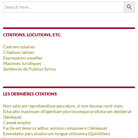
SEARCH BUTTO
Search
for:
CITATIONS, LOCUTIONS, ETC.
Cadrans solaires
Citations latines
Expressions usuelles
Maximes Juridiques
Sentences de Publius Syrius
LES DERNIÈRES CITATIONS
Non satis est reprehendisse peccatum, si non doceas recti viam.
Educatio maximam diligentiam plurimumque profuturam desiderat
(Sénèque)
Caveat emptor
Facile est teneros adhuc animos componere ( Sénèque)
Emendatio pars studiorum longue utilissima (Quintilien)