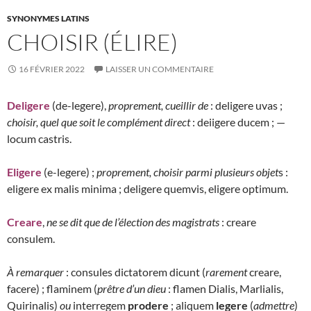
SYNONYMES LATINS
CHOISIR (ÉLIRE)
16 FÉVRIER 2022
LAISSER UN COMMENTAIRE
Deligere
(de-legere),
proprement, cueillir de
: deligere uvas ;
choisir, quel que soit le complément direct
: deiigere ducem ; —
locum castris.
Eligere
(e-legere) ;
proprement, choisir parmi plusieurs objet
s :
eligere ex malis minima ; deligere quemvis, eligere optimum.
Creare
,
ne se dit que de l’élection des magistrats
: creare
consulem.
À remarquer
: consules dictatorem dicunt (
rarement
creare,
facere) ; flaminem (
prêtre d’un dieu
: flamen Dialis, Marlialis,
Quirinalis)
ou
interregem
prodere
; aliquem
legere
(
admettre
)