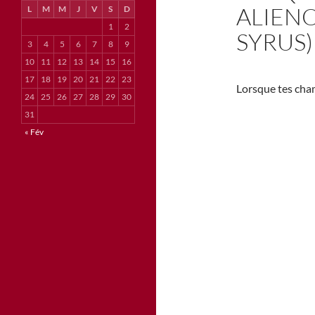
ALIENO
L
M
M
J
V
S
D
1
2
SYRUS)
3
4
5
6
7
8
9
10
11
12
13
14
15
16
17
18
19
20
21
22
23
Lorsque tes cham
24
25
26
27
28
29
30
31
« Fév