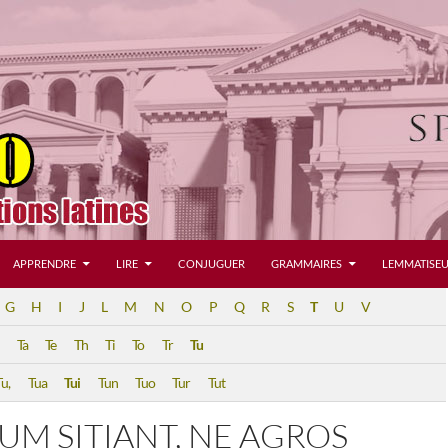
APPRENDRE
LIRE
CONJUGUER
GRAMMAIRES
LEMMATISEU
G
H
I
J
L
M
N
O
P
Q
R
S
T
U
V
Ta
Te
Th
Ti
To
Tr
Tu
Tu,
Tua
Tui
Tun
Tuo
Tur
Tut
UM SITIANT, NE AGROS