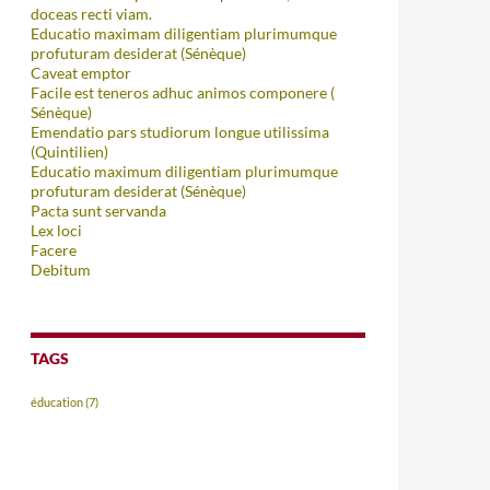
doceas recti viam.
Educatio maximam diligentiam plurimumque
profuturam desiderat (Sénèque)
Caveat emptor
Facile est teneros adhuc animos componere (
Sénèque)
Emendatio pars studiorum longue utilissima
(Quintilien)
Educatio maximum diligentiam plurimumque
profuturam desiderat (Sénèque)
Pacta sunt servanda
Lex loci
Facere
Debitum
TAGS
éducation
(7)