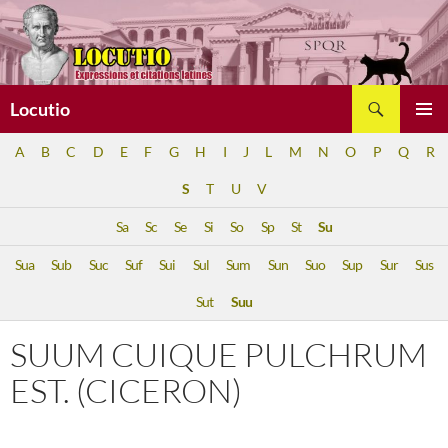
Aller
au
contenu
Recherche
Locutio
MENU
A
B
C
D
E
F
G
H
I
J
L
M
N
O
P
Q
R
PRINCI
S
T
U
V
Sa
Sc
Se
Si
So
Sp
St
Su
Sua
Sub
Suc
Suf
Sui
Sul
Sum
Sun
Suo
Sup
Sur
Sus
Sut
Suu
SUUM CUIQUE PULCHRUM
EST. (CICERON)