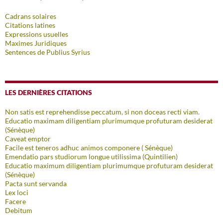
Cadrans solaires
Citations latines
Expressions usuelles
Maximes Juridiques
Sentences de Publius Syrius
LES DERNIÈRES CITATIONS
Non satis est reprehendisse peccatum, si non doceas recti viam.
Educatio maximam diligentiam plurimumque profuturam desiderat
(Sénèque)
Caveat emptor
Facile est teneros adhuc animos componere ( Sénèque)
Emendatio pars studiorum longue utilissima (Quintilien)
Educatio maximum diligentiam plurimumque profuturam desiderat
(Sénèque)
Pacta sunt servanda
Lex loci
Facere
Debitum