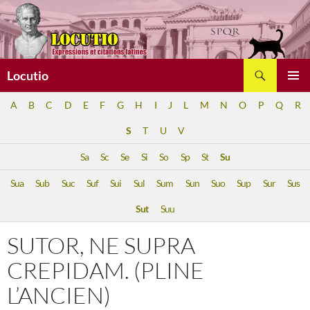
Aller
au
contenu
Recherche
Locutio
MENU
A
B
C
D
E
F
G
H
I
J
L
M
N
O
P
Q
R
PRINCI
S
T
U
V
Sa
Sc
Se
Si
So
Sp
St
Su
Sua
Sub
Suc
Suf
Sui
Sul
Sum
Sun
Suo
Sup
Sur
Sus
Sut
Suu
SUTOR, NE SUPRA
CREPIDAM. (PLINE
L’ANCIEN)