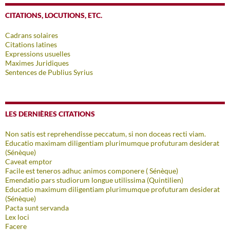
CITATIONS, LOCUTIONS, ETC.
Cadrans solaires
Citations latines
Expressions usuelles
Maximes Juridiques
Sentences de Publius Syrius
LES DERNIÈRES CITATIONS
Non satis est reprehendisse peccatum, si non doceas recti viam.
Educatio maximam diligentiam plurimumque profuturam desiderat
(Sénèque)
Caveat emptor
Facile est teneros adhuc animos componere ( Sénèque)
Emendatio pars studiorum longue utilissima (Quintilien)
Educatio maximum diligentiam plurimumque profuturam desiderat
(Sénèque)
Pacta sunt servanda
Lex loci
Facere