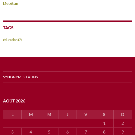
Debitum
TAGS
éducation
(7)
SYNONYMES LATINS
AOÛT 2026
L
M
M
J
V
S
D
1
2
3
4
5
6
7
8
9