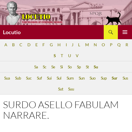
Aller
au
contenu
Recherche
Locutio
MENU
A
B
C
D
E
F
G
H
I
J
L
M
N
O
P
Q
R
PRINCI
S
T
U
V
Sa
Sc
Se
Si
So
Sp
St
Su
Sua
Sub
Suc
Suf
Sui
Sul
Sum
Sun
Suo
Sup
Sur
Sus
Sut
Suu
SURDO ASELLO FABULAM
NARRARE.