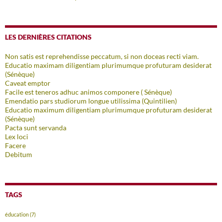
LES DERNIÈRES CITATIONS
Non satis est reprehendisse peccatum, si non doceas recti viam.
Educatio maximam diligentiam plurimumque profuturam desiderat
(Sénèque)
Caveat emptor
Facile est teneros adhuc animos componere ( Sénèque)
Emendatio pars studiorum longue utilissima (Quintilien)
Educatio maximum diligentiam plurimumque profuturam desiderat
(Sénèque)
Pacta sunt servanda
Lex loci
Facere
Debitum
TAGS
éducation
(7)