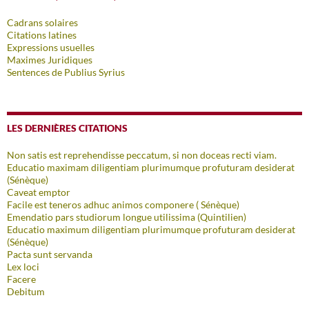
Cadrans solaires
Citations latines
Expressions usuelles
Maximes Juridiques
Sentences de Publius Syrius
LES DERNIÈRES CITATIONS
Non satis est reprehendisse peccatum, si non doceas recti viam.
Educatio maximam diligentiam plurimumque profuturam desiderat
(Sénèque)
Caveat emptor
Facile est teneros adhuc animos componere ( Sénèque)
Emendatio pars studiorum longue utilissima (Quintilien)
Educatio maximum diligentiam plurimumque profuturam desiderat
(Sénèque)
Pacta sunt servanda
Lex loci
Facere
Debitum