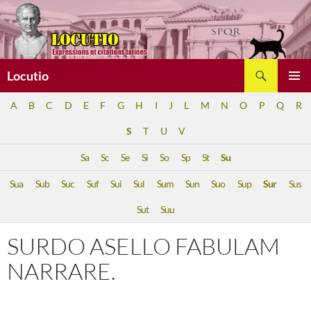
Aller
au
contenu
Recherche
Locutio
MENU
A
B
C
D
E
F
G
H
I
J
L
M
N
O
P
Q
R
PRINCI
S
T
U
V
Sa
Sc
Se
Si
So
Sp
St
Su
Sua
Sub
Suc
Suf
Sui
Sul
Sum
Sun
Suo
Sup
Sur
Sus
Sut
Suu
SURDO ASELLO FABULAM
NARRARE.