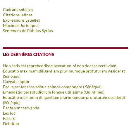
Cadrans solaires
Citations latines
Expressions usuelles
Maximes Juridiques
Sentences de Publius Syrius
LES DERNIÈRES CITATIONS
Non satis est reprehendisse peccatum, si non doceas recti viam.
Educatio maximam diligentiam plurimumque profuturam desiderat
(Sénèque)
Caveat emptor
Facile est teneros adhuc animos componere ( Sénèque)
Emendatio pars studiorum longue utilissima (Quintilien)
Educatio maximum diligentiam plurimumque profuturam desiderat
(Sénèque)
Pacta sunt servanda
Lex loci
Facere
Debitum