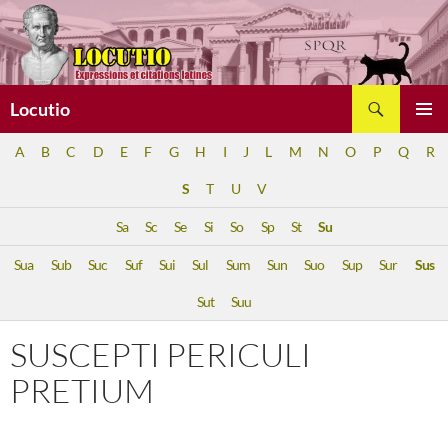
Aller
au
contenu
Recherche
Locutio
MENU
A
B
C
D
E
F
G
H
I
J
L
M
N
O
P
Q
R
PRINCI
S
T
U
V
Sa
Sc
Se
Si
So
Sp
St
Su
Sua
Sub
Suc
Suf
Sui
Sul
Sum
Sun
Suo
Sup
Sur
Sus
Sut
Suu
SUSCEPTI PERICULI
PRETIUM